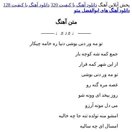
پخش آنلاین آهنگ
دانلود آهنگ با کیفیت 320
دانلود آهنگ با کیفیت 128
دانلود آهنگ های ابوالفضل متو
متن آهنگ
──── ♩♬♪♬♩ ────
تو مه ور دنی بوشی دنیا ره خامه چیکار
جمع کمه شه کوچه بار
از این شهر کمه فرار
تو مه ور دنی بوشی
غصه مره گنه رو
روز بیخد ای وونه شو
می دل مونه آرزو
امشو منه تولده تنه جا چه خالیه
امسال ای چه سالیه