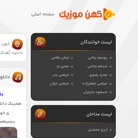
صفحه اصلی
لیست خوانندگان
کهن 
دانلود آهنگ ل
یوسف زمانی
ایمان غلامی
مسلم فتاحی
معین زد
مجید رضوی
مرتضی باب
دانلود
مرتضی جعفرزاده
مرتضی جوان
مسعود جلیلیان
دا
همینک دانلود
ی خو 
لیست مداحان
anMusics
ایرج محمدی