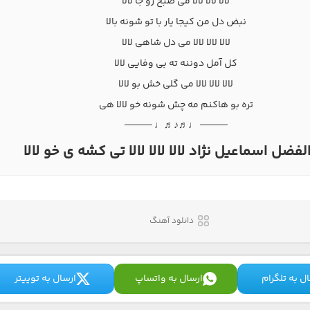
لالا لالا لالا می صبح رو جا لالا
نبض دل من کیجا یار با تو شونه بالا
لالا لالا لالا می دل شاهی لالا
کل آمل دوننه ته بی وفایی لالا
لالا لالا لالا می گلی خش بو لالا
تره بو هاکنم مه چش شونه خو لالا هی
──── ♩♬♪♬♩ ────
لفضل اسماعیل نژاد لالا لالا لالا تی کشه ی خو لالا
دانلود آهنگ
ل به تلگرام
ارسال به واتساپ
ارسال به توییتر