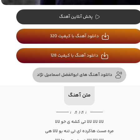
پخش آنلاین آهنگ
دانلود آهنگ با کیفیت 320
دانلود آهنگ با کیفیت 128
دانلود آهنگ های ابوالفضل اسماعیل نژاد
متن آهنگ
──── ♩♬♪♬♩ ────
لالا لالا لالا تی کشه ی خو لالا
مره مست هاکرده ای تی تنه بو لالا هی