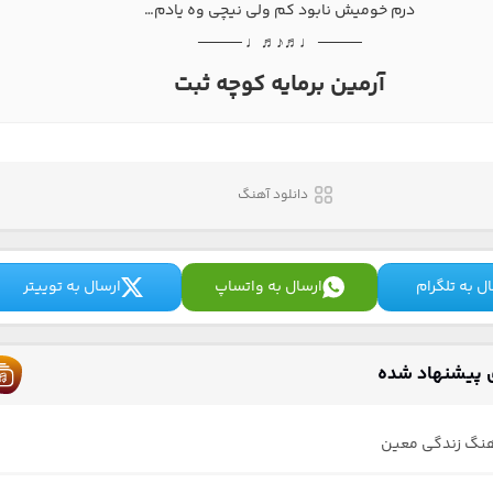
درم خومیش نابود کم ولی نیچی وه یادم…
──── ♩♬♪♬♩ ────
آرمین برمایه کوچه ثبت
دانلود آهنگ
ل به تلگرام
ارسال به واتساپ
ارسال به توییتر
 پیشنهاد شده
هنگ زندگی معین