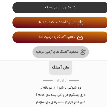
پخش آنلاین آهنگ
دانلود آهنگ با کیفیت 320
دانلود آهنگ با کیفیت 128
دانلود آهنگ های آرمین برمایه
متن آهنگ
──── ♩♬♪♬♩ ────
وه شوکی تا شو ارای تو نالم…
دری زندگیم خراو کی بسه دی ظالم !
منو حالو خراوم عکسیلدی دی سزانم