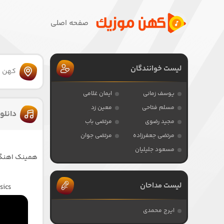
صفحه اصلی
لیست خوانندگان
کهن 
یوسف زمانی
ایمان غلامی
مسلم فتاحی
معین زد
دانلو
مجید رضوی
مرتضی باب
مرتضی جعفرزاده
مرتضی جوان
مسعود جلیلیان
همینک اهنگ ق
لیست مداحان
sics
ایرج محمدی