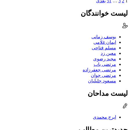
1
2
3
…
51
بعدی
لیست خوانندگان
یوسف زمانی
ایمان غلامی
مسلم فتاحی
معین زد
مجید رضوی
مرتضی باب
مرتضی جعفرزاده
مرتضی جوان
مسعود جلیلیان
لیست مداحان
ایرج محمدی
جدیدترین مطالب